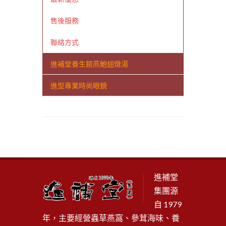
售後服務
聯絡方式
進補堂養生館燕鮑翅燉湯
進型專業時尚眼鏡
進補堂
集團源
自 1979
年，主要經營蟲草燕窩、參茸海味、養