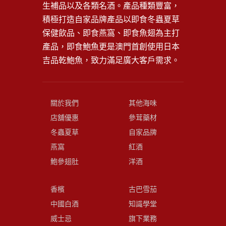
生補品以及各類名酒。產品種類豐富，
積極打造自家品牌產品以即食冬蟲夏草
保健飲品、即食燕窩、即食魚翅為主打
產品，即食鮑魚更是澳門首創使用日本
吉品乾鮑魚，致力滿足廣大客戶需求。
關於我們
其他海味
店舖優惠
參茸藥材
冬蟲夏草
自家品牌
燕窩
紅酒
鮑參翅肚
洋酒
香檳
古巴雪茄
中國白酒
知識學堂
威士忌
旗下業務