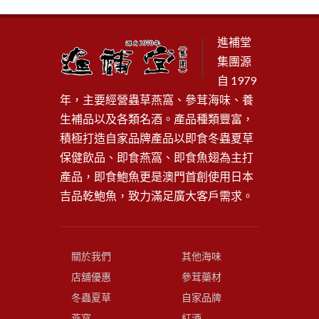
進補堂
集團源
自 1979
年，主要經營蟲草燕窩、參茸海味、養
生補品以及各類名酒。產品種類豐富，
積極打造自家品牌產品以即食冬蟲夏草
保健飲品、即食燕窩、即食魚翅為主打
產品，即食鮑魚更是澳門首創使用日本
吉品乾鮑魚，致力滿足廣大客戶需求。
關於我們
其他海味
店舖優惠
參茸藥材
冬蟲夏草
自家品牌
燕窩
紅酒