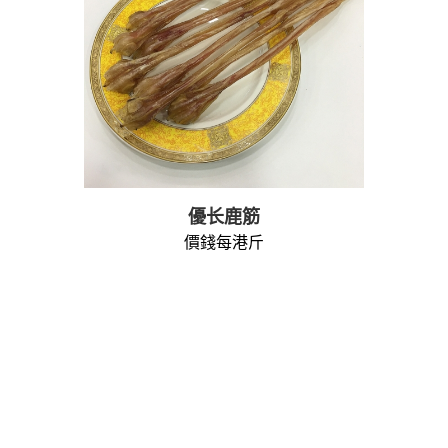
網上購買
快速瀏覽
優长鹿筋
價錢每港斤