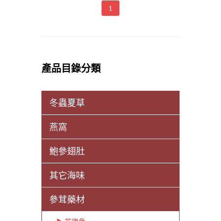
1
產品目錄分類
冬蟲夏草
燕窩
鮑參翅肚
其它海味
參茸藥材