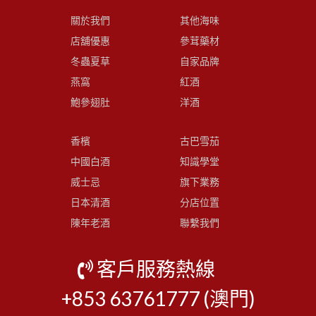
關於我們
其他海味
店舖優惠
參茸藥材
冬蟲夏草
自家品牌
燕窩
紅酒
鮑參翅肚
洋酒
香檳
古巴雪茄
中國白酒
知識學堂
威士忌
旗下業務
日本清酒
分店位置
陳年老酒
聯繫我們
客戶服務熱線
+853 63761777 (澳門)